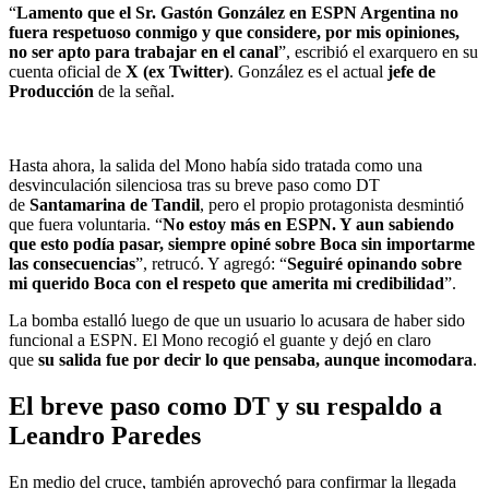
“
Lamento que el Sr. Gastón González en ESPN Argentina no
fuera respetuoso conmigo y que considere, por mis opiniones,
no ser apto para trabajar en el canal
”, escribió el exarquero en su
cuenta oficial de
X (ex Twitter)
. González es el actual
jefe de
Producción
de la señal.
Hasta ahora, la salida del Mono había sido tratada como una
desvinculación silenciosa tras su breve paso como DT
de
Santamarina de Tandil
, pero el propio protagonista desmintió
que fuera voluntaria. “
No estoy más en ESPN. Y aun sabiendo
que esto podía pasar, siempre opiné sobre Boca sin importarme
las consecuencias
”, retrucó. Y agregó: “
Seguiré opinando sobre
mi querido Boca con el respeto que amerita mi credibilidad
”.
La bomba estalló luego de que un usuario lo acusara de haber sido
funcional a ESPN. El Mono recogió el guante y dejó en claro
que
su salida fue por decir lo que pensaba, aunque incomodara
.
El breve paso como DT y su respaldo a
Leandro Paredes
En medio del cruce, también aprovechó para confirmar la llegada