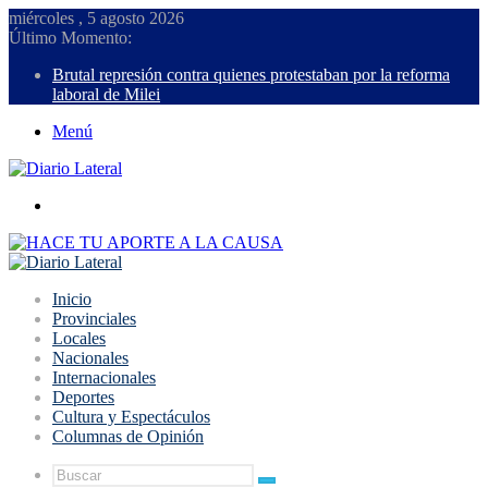
miércoles , 5 agosto 2026
Último Momento:
Brutal represión contra quienes protestaban por la reforma
laboral de Milei
Menú
Buscar
Inicio
Provinciales
Locales
Nacionales
Internacionales
Deportes
Cultura y Espectáculos
Columnas de Opinión
Buscar