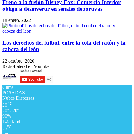
Freno a la fusión Disney-Fox: Comercio Interior
obliga a desinvertir en señales deportivas
18 enero, 2022
Los derechos del fútbol, entre la cola del ratón y la
cabeza del león
22 octubre, 2020
RadioLateral en Youtube
Clima
POSADAS
Nubes Dispersas
℃
20
20º - 20º
90%
1.23 km/h
℃
25
jue