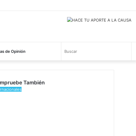
Busc
s de Opinión
mpruebe También
rar
ernacionales