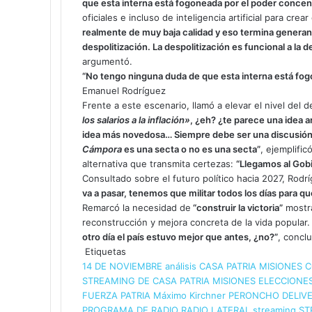
que esta interna está fogoneada por el poder concen
oficiales e incluso de inteligencia artificial para crea
realmente de muy baja calidad y eso termina generan
despolitización. La despolitización es funcional a la 
argumentó.
“No tengo ninguna duda de que esta interna está fo
Emanuel Rodríguez
Frente a este escenario, llamó a elevar el nivel del 
los salarios a la inflación»
, ¿eh? ¿te parece una idea 
idea más novedosa… Siempre debe ser una discusión 
Cámpora
es una secta o no es una secta”
, ejemplific
alternativa que transmita certezas:
“Llegamos al Gobie
Consultado sobre el futuro político hacia 2027, Rodr
va a pasar, tenemos que militar todos los días para 
Remarcó la necesidad de
“construir la victoria”
mostra
reconstrucción y mejora concreta de la vida popular. 
otro día el país estuvo mejor que antes, ¿no?”
, concl
Etiquetas
14 DE NOVIEMBRE
análisis
CASA PATRIA MISIONES
C
STREAMING DE CASA PATRIA MISIONES
ELECCIONES
FUERZA PATRIA
Máximo Kirchner
PERONCHO DELIV
PROGRAMA DE RADIO
RADIO LATERAL
streaming
ST