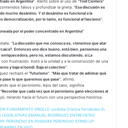
trado en Argentina”
. Alertó sobre el uso de
“Troll Centers”
r contenidos falsos y profundizar la grieta.
“Esa discusión es
do mucho desánimo. Y el desánimo es funcional a la
des democratización, por lo tanto, es funcional al fascismo”
,
goneada por el poder concentrado en Argentina”
debate.
“La discusión que me convoca es,
«tenemos que atar
arcaica?. Entonces uno dice bueno, está bien, pensemos una
enriquecedora, pero no, estamos discutiendo, si
La
ó con frustración. Instó a la unidad y a la construcción de una
rno y baja el bondi. Baja el colectivo”
.
íguez rechazó el
“futurismo”
.
“Más que tratar de adivinar qué
que pase lo que queremos que pase”
, afirmó.
ndo que el peronismo, lejos del caos, significa
“
Recordar que cada vez que el peronismo ganó elecciones al
uyó, mirando hacia el futuro con una perspectiva histórica.
ON FUNDAMENTO KRIOLLO
cordoba
Cristina Fernández
EL
 LEGISLATIVAS
EMANUEL RODRÍGUEZ
ENTREVISTAS
ERY
PERONCHO EN POSADAS
PERONCHO STAND UP
REAMING EN VIVO