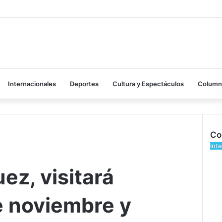
Internacionales
Deportes
Cultura y Espectáculos
Columna
Co
Cer
Int
ez, visitará
e noviembre y