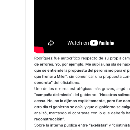
Rodríguez fue autocrítico respecto de su propia camp
de errores. Yo, por ejemplo. Me subí a una ola de 
que se entiende la propuesta del peronismo para el p
que frenar a Milei”
, sin comunicar una propuesta conc
concreto”
del oficialismo.
Uno de los errores estratégicos más graves, según el
“campaña del miedo”
del gobierno.
“Nosotros salimo
caos»
. No, no lo dijimos explícitamente, pero fue com
otro día el gobierno se caía, y que el gobierno se ca
analizó, marcando el contraste con lo que debería h
reconstrucción”
.
Sobre la interna pública entre
“axelistas”
y
“cristinist