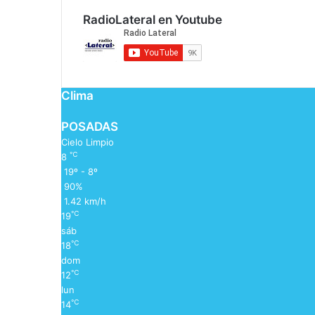
RadioLateral en Youtube
Clima
POSADAS
Cielo Limpio
℃
8
19º - 8º
90%
1.42 km/h
℃
19
sáb
℃
18
dom
℃
12
lun
℃
14