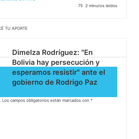
75
2 minutos leídos
Dimelza Rodríguez: "En
Bolivia hay persecución y
esperamos resistir" ante el
gobierno de Rodrigo Paz
.
Los campos obligatorios están marcados con
*