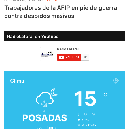
Trabajadores de la AFIP en pie de guerra
contra despidos masivos
RadioLateral en Youtube
Clima
15
℃
POSADAS
15º - 10º
92%
4.2 km/h
Lluvia Ligera