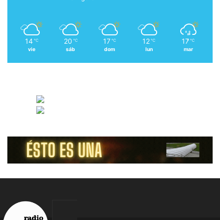
14
20
17
12
17
℃
℃
℃
℃
℃
vie
sáb
dom
lun
mar