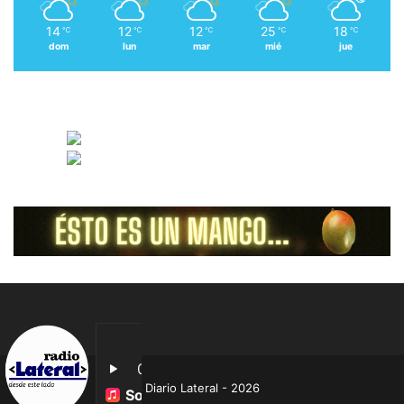
14
12
12
25
18
℃
℃
℃
℃
℃
dom
lun
mar
mié
jue
Diario Lateral - 2026