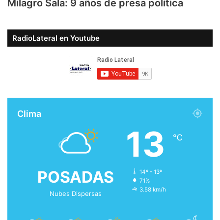
Milagro Sala: 9 años de presa política
RadioLateral en Youtube
Clima
13
℃
POSADAS
14º - 13º
71%
3.58 km/h
Nubes Dispersas