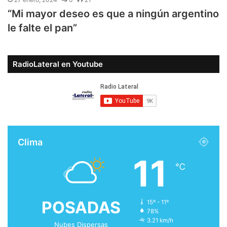
“Mi mayor deseo es que a ningún argentino
le falte el pan”
RadioLateral en Youtube
Clima
11
℃
POSADAS
15º - 11º
78%
3.21 km/h
Nubes Dispersas