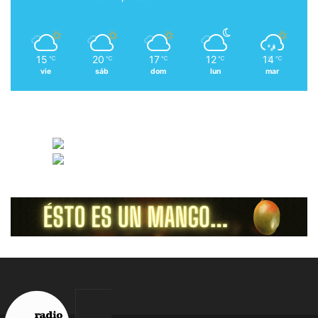
15
20
17
12
14
℃
℃
℃
℃
℃
vie
sáb
dom
lun
mar