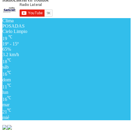
Clima
POSADAS
Cielo Limpio
℃
19
19º - 15º
65%
3.2 km/h
℃
18
sáb
℃
16
dom
℃
11
lun
℃
16
mar
℃
21
mié