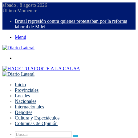
sábado , 8 agosto 2026
Último Momento:
Brutal represión contra quienes protestaban por la reforma
laboral de Milei
Menú
Buscar
Inicio
Provinciales
Locales
Nacionales
Internacionales
Deportes
Cultura y Espectáculos
Columnas de Opinión
Buscar