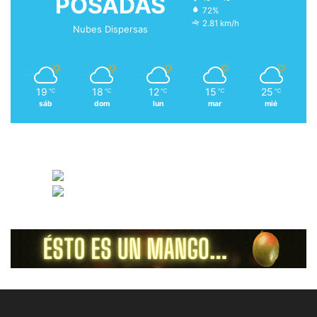
POSADAS
72%
2.81 km/h
Nubes Dispersas
19
18
12
15
25
℃
℃
℃
℃
℃
sáb
dom
lun
mar
mié