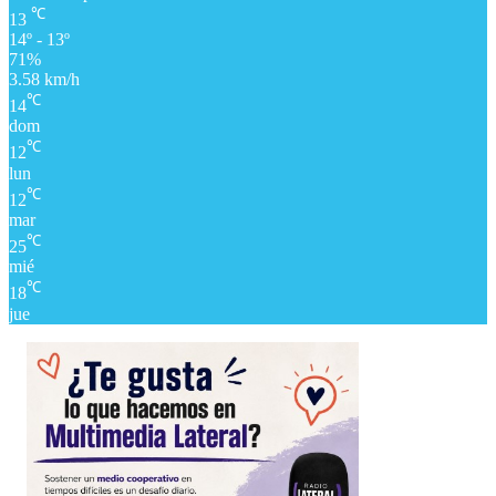
℃
13
14º - 13º
71%
3.58 km/h
℃
14
dom
℃
12
lun
℃
12
mar
℃
25
mié
℃
18
jue