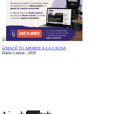
Diario Lateral - 2026
Volver
al
botón
superior
Adblock Detectado