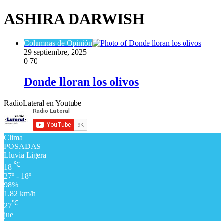
ASHIRA DARWISH
Columnas de Opinión
29 septiembre, 2025
0
70
Donde lloran los olivos
RadioLateral en Youtube
Clima
POSADAS
Lluvia Ligera
℃
18
27º - 18º
98%
1.82 km/h
℃
27
jue