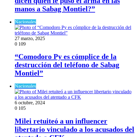
dicen quién le puso el arma en las
manos a Sabag Montiel?”
Nacionales
27 marzo, 2025
0
109
“Comodoro Py es cómplice de la
destrucción del teléfono de Sabag
Montiel”
Nacionales
6 octubre, 2024
0
105
Milei retuiteó a un influencer
libertario vinculado a los acusados del