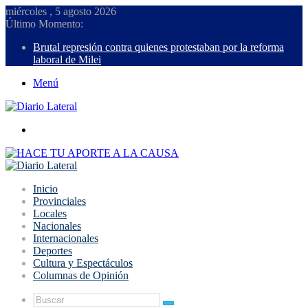
miércoles , 5 agosto 2026
Último Momento:
Brutal represión contra quienes protestaban por la reforma
laboral de Milei
Menú
Buscar
Inicio
Provinciales
Locales
Nacionales
Internacionales
Deportes
Cultura y Espectáculos
Columnas de Opinión
Buscar