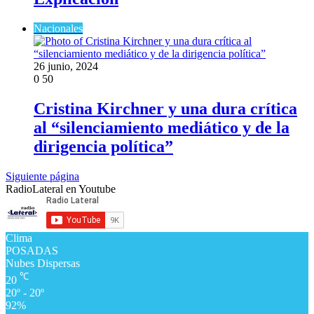
Nacionales
26 junio, 2024
0
50
Cristina Kirchner y una dura crítica
al “silenciamiento mediático y de la
dirigencia política”
Siguiente página
RadioLateral en Youtube
Clima
POSADAS
Nubes Dispersas
℃
20
20º - 20º
92%