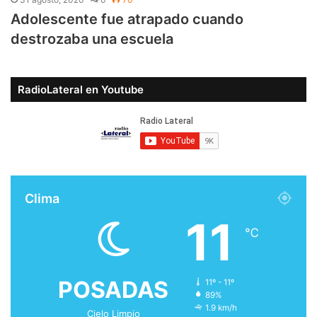
Adolescente fue atrapado cuando
destrozaba una escuela
RadioLateral en Youtube
Clima
11
℃
POSADAS
11º - 11º
89%
1.9 km/h
Cielo Limpio