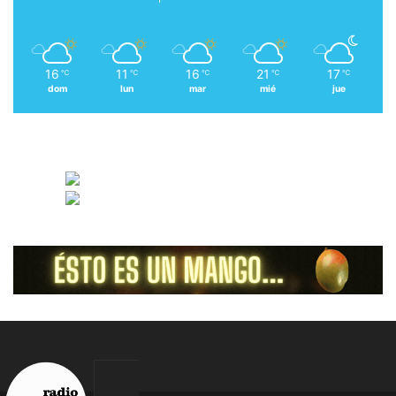
16
11
16
21
17
℃
℃
℃
℃
℃
dom
lun
mar
mié
jue