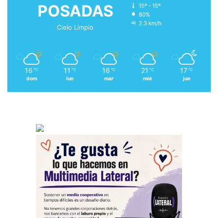
POSADAS
15º - 15º
80%
2.3 km/h
Cielo Limpio
16
11
16
21
17
℃
℃
℃
℃
℃
dom
lun
mar
mié
jue