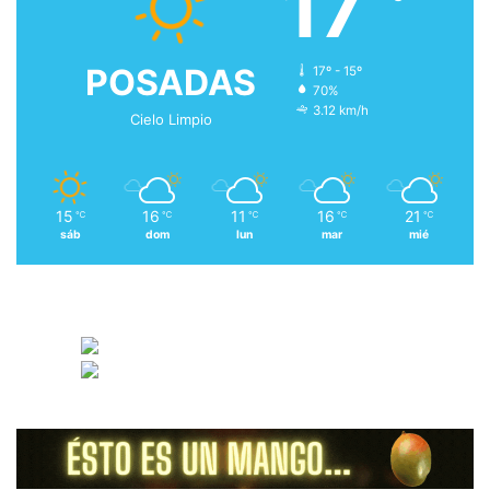
17
POSADAS
17º - 15º
70%
3.12 km/h
Cielo Limpio
15
16
11
16
21
℃
℃
℃
℃
℃
sáb
dom
lun
mar
mié