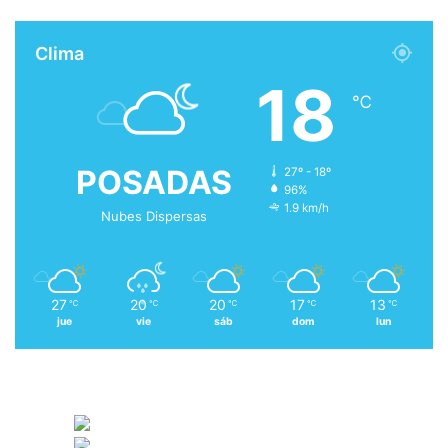
Clima
18
℃
POSADAS
27º - 18º
96%
1.9 km/h
Nubes Dispersas
27
20
20
17
13
℃
℃
℃
℃
℃
jue
vie
sáb
dom
lun