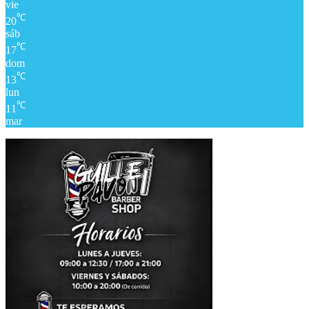
vie
℃
20
sáb
℃
17
dom
℃
13
lun
℃
11
mar