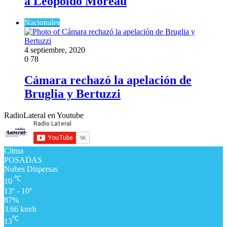
a Leopoldo Moreau
Nacionales
4 septiembre, 2020
0
78
Cámara rechazó la apelación de
Bruglia y Bertuzzi
RadioLateral en Youtube
Clima
POSADAS
Nubes Dispersas
℃
10
13º - 10º
87%
3.66 km/h
℃
13