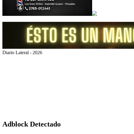
Diario Lateral - 2026
Volver
al
botón
superior
Adblock Detectado