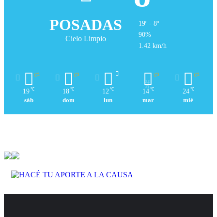
POSADAS
19º - 8º
90%
Cielo Limpio
1.42 km/h
℃
℃
℃
℃
℃
19
18
12
14
24
sáb
dom
lun
mar
mié