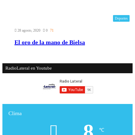
Deportes
28 agosto, 2020
0
71
El oro de la mano de Bielsa
RadioLateral en Youtube
Clima
8
℃