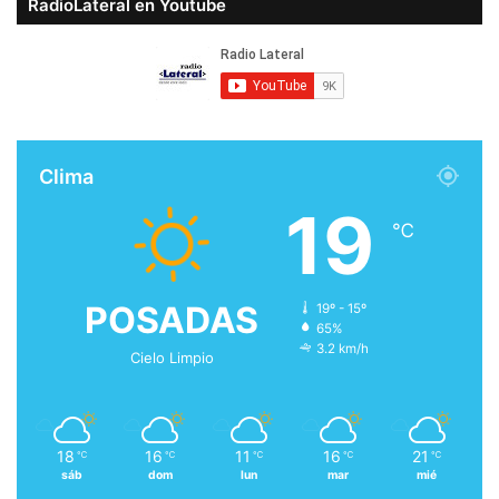
RadioLateral en Youtube
Clima
19
℃
POSADAS
19º - 15º
65%
3.2 km/h
Cielo Limpio
18
16
11
16
21
℃
℃
℃
℃
℃
sáb
dom
lun
mar
mié