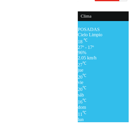
Clima
POSADAS
Cielo Limpio
℃
18
27º - 17º
96%
2.05 km/h
℃
27
jue
℃
20
vie
℃
20
sáb
℃
16
dom
℃
11
lun