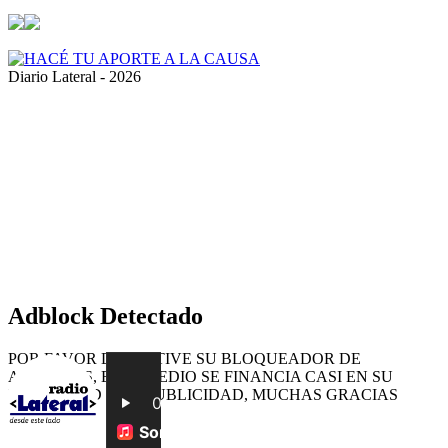
Diario Lateral - 2026
Volver
al
botón
superior
Adblock Detectado
POR FAVOR DESACTIVE SU BLOQUEADOR DE
ANUNCIOS, ESTE MEDIO SE FINANCIA CASI EN SU
TOTALIDAD CON PUBLICIDAD, MUCHAS GRACIAS