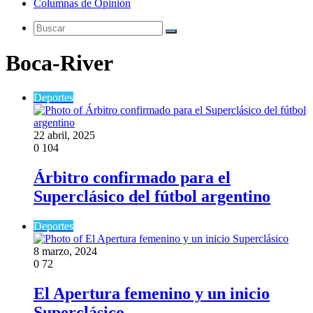
Columnas de Opinión
Buscar
Boca-River
Deportes
22 abril, 2025
0
104
Árbitro confirmado para el
Superclásico del fútbol argentino
Deportes
8 marzo, 2024
0
72
El Apertura femenino y un inicio
Superclásico