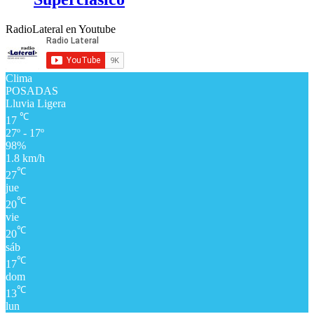
RadioLateral en Youtube
Clima
POSADAS
Lluvia Ligera
℃
17
27º - 17º
98%
1.8 km/h
℃
27
jue
℃
20
vie
℃
20
sáb
℃
17
dom
℃
13
lun