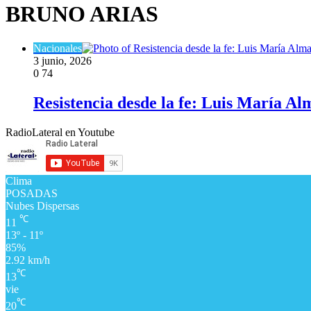
BRUNO ARIAS
Nacionales
3 junio, 2026
0
74
Resistencia desde la fe: Luis María A
RadioLateral en Youtube
Clima
POSADAS
Nubes Dispersas
℃
11
13º - 11º
85%
2.92 km/h
℃
13
vie
℃
20