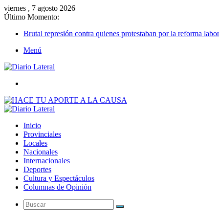
viernes , 7 agosto 2026
Último Momento:
Brutal represión contra quienes protestaban por la reforma labor
Menú
Buscar
Inicio
Provinciales
Locales
Nacionales
Internacionales
Deportes
Cultura y Espectáculos
Columnas de Opinión
Buscar