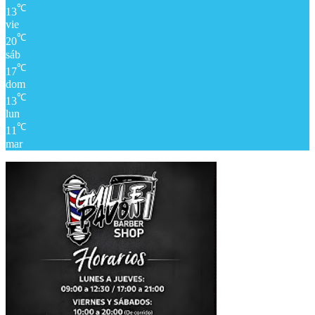
℃
13
vie
℃
20
sáb
℃
17
dom
℃
13
lun
℃
11
mar