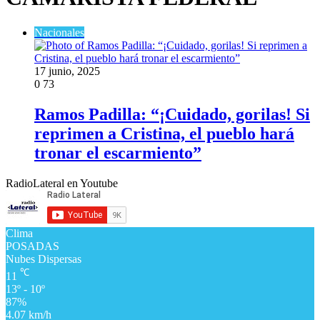
Nacionales
17 junio, 2025
0
73
Ramos Padilla: “¡Cuidado, gorilas! Si
reprimen a Cristina, el pueblo hará
tronar el escarmiento”
RadioLateral en Youtube
Clima
POSADAS
Nubes Dispersas
℃
11
13º - 10º
87%
4.07 km/h