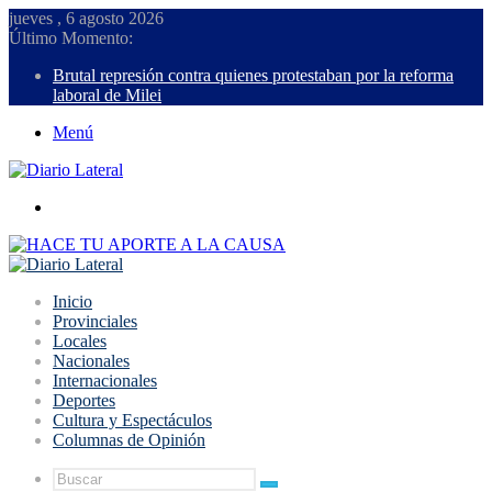
jueves , 6 agosto 2026
Último Momento:
Brutal represión contra quienes protestaban por la reforma
laboral de Milei
Menú
Buscar
Inicio
Provinciales
Locales
Nacionales
Internacionales
Deportes
Cultura y Espectáculos
Columnas de Opinión
Buscar