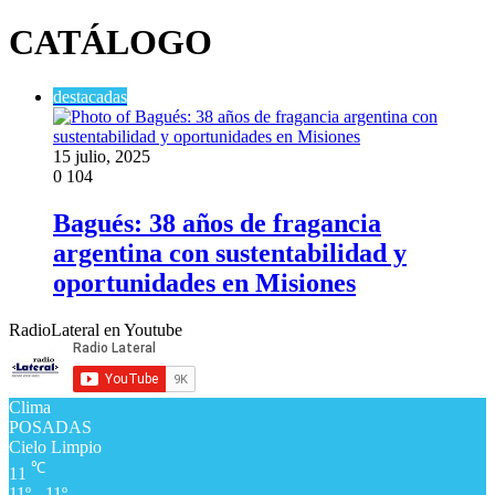
CATÁLOGO
destacadas
15 julio, 2025
0
104
Bagués: 38 años de fragancia
argentina con sustentabilidad y
oportunidades en Misiones
RadioLateral en Youtube
Clima
POSADAS
Cielo Limpio
℃
11
11º - 11º