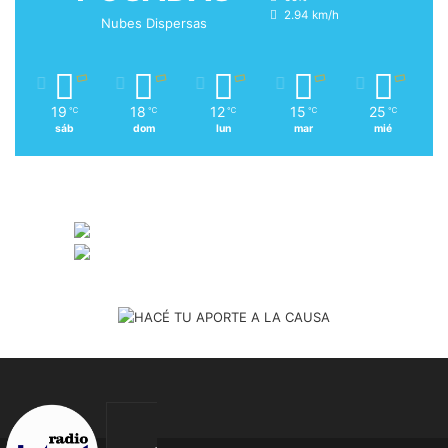
2.94 km/h
Nubes Dispersas
19
18
12
15
25
℃
℃
℃
℃
℃
sáb
dom
lun
mar
mié