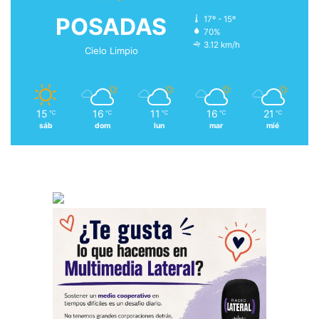
POSADAS
17º - 15º
70%
3.12 km/h
Cielo Limpio
15
16
11
16
21
℃
℃
℃
℃
℃
sáb
dom
lun
mar
mié