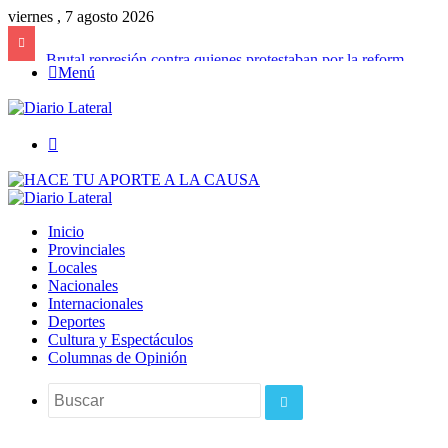
viernes , 7 agosto 2026
Brutal represión contra quienes protestaban por la reforma laboral de Milei
Menú
Buscar
Inicio
Provinciales
Locales
Nacionales
Internacionales
Deportes
Cultura y Espectáculos
Columnas de Opinión
Buscar