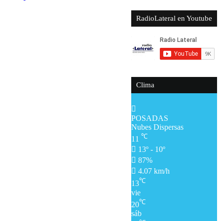
RadioLateral en Youtube
Clima
POSADAS
Nubes Dispersas
℃
11
13º - 10º
87%
4.07 km/h
℃
13
vie
℃
20
sáb