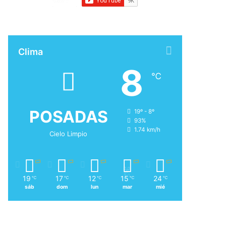
Clima
8
℃
POSADAS
19º - 8º
93%
1.74 km/h
Cielo Limpio
19
17
12
15
24
℃
℃
℃
℃
℃
sáb
dom
lun
mar
mié