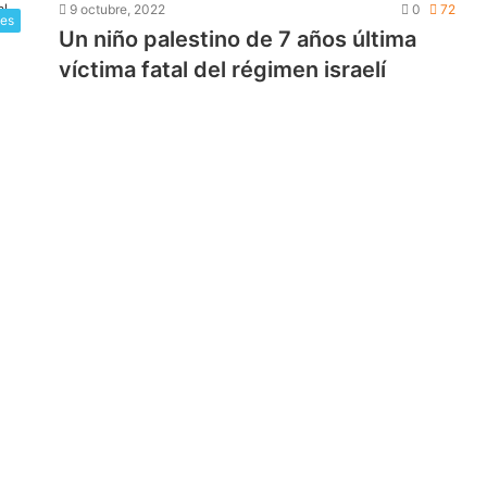
9 octubre, 2022
0
72
les
Un niño palestino de 7 años última
víctima fatal del régimen israelí