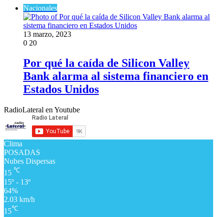
Nacionales
13 marzo, 2023
0
20
Por qué la caída de Silicon Valley
Bank alarma al sistema financiero en
Estados Unidos
RadioLateral en Youtube
Clima
POSADAS
Nubes Dispersas
℃
15
15º - 13º
64%
2.03 km/h
℃
15