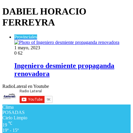
DABIEL HORACIO
FERREYRA
Provinciales
1 mayo, 2023
0
62
Ingeniero desmiente propaganda
renovadora
RadioLateral en Youtube
Clima
POSADAS
Cielo Limpio
℃
19
19º - 15º