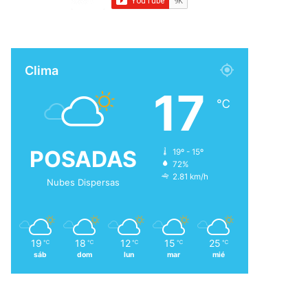
Clima
17
℃
POSADAS
19º - 15º
72%
2.81 km/h
Nubes Dispersas
19
18
12
15
25
℃
℃
℃
℃
℃
sáb
dom
lun
mar
mié