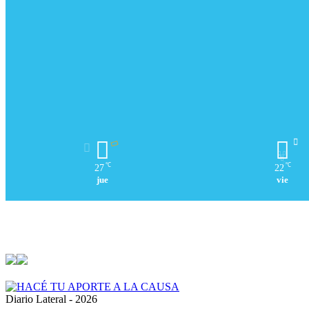
℃
℃
27
22
jue
vie
Diario Lateral - 2026