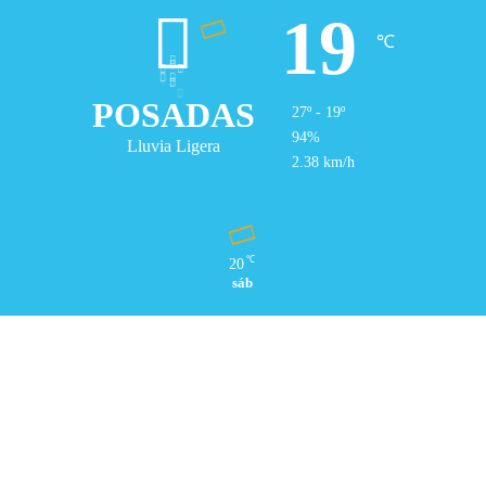
19
℃
POSADAS
27º - 19º
94%
Lluvia Ligera
2.38 km/h
℃
20
sáb