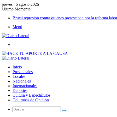
jueves , 6 agosto 2026
Último Momento:
Brutal represión contra quienes protestaban por la reforma labor
Menú
Buscar
Inicio
Provinciales
Locales
Nacionales
Internacionales
Deportes
Cultura y Espectáculos
Columnas de Opinión
Buscar