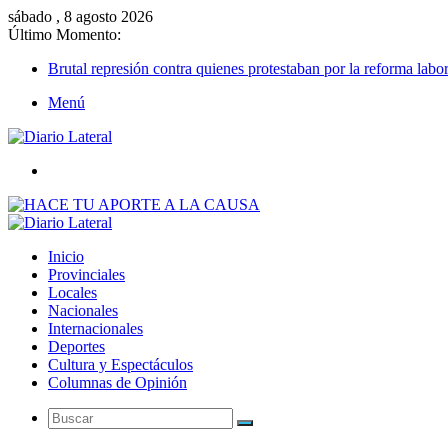
sábado , 8 agosto 2026
Último Momento:
Brutal represión contra quienes protestaban por la reforma labor
Menú
Buscar
Inicio
Provinciales
Locales
Nacionales
Internacionales
Deportes
Cultura y Espectáculos
Columnas de Opinión
Buscar