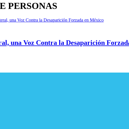
E PERSONAS
al, una Voz Contra la Desaparición Forzad