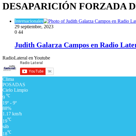
DESAPARICIÓN FORZADA D
Internacionales
29 septiembre, 2023
0
44
Judith Galarza Campos en Radio Later
RadioLateral en Youtube
Clima
POSADAS
Cielo Limpio
℃
9
19º - 9º
88%
1.17 km/h
℃
19
sáb
℃
18