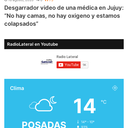
Desgarrador video de una médica en Jujuy:
“No hay camas, no hay oxigeno y estamos
colapsados”
RadioLateral en Youtube
Clima
14
℃
POSADAS
14º - 10º
93%