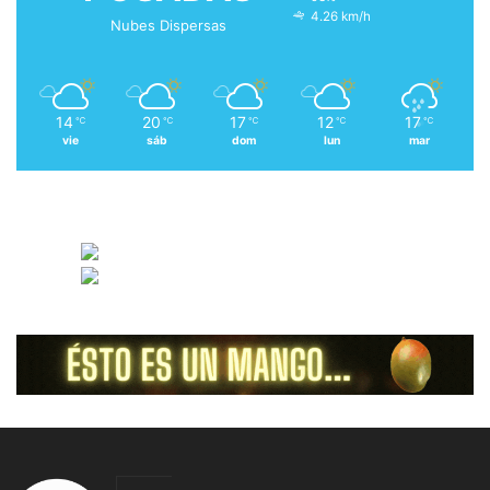
4.26 km/h
Nubes Dispersas
14
20
17
12
17
℃
℃
℃
℃
℃
vie
sáb
dom
lun
mar