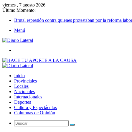
viernes , 7 agosto 2026
Último Momento:
Brutal represión contra quienes protestaban por la reforma labor
Menú
Buscar
Inicio
Provinciales
Locales
Nacionales
Internacionales
Deportes
Cultura y Espectáculos
Columnas de Opinión
Buscar