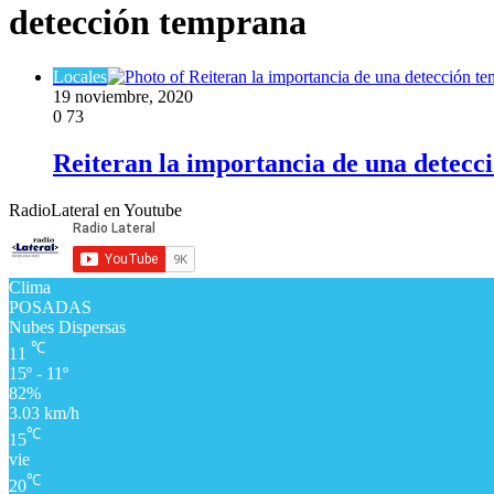
detección temprana
Locales
19 noviembre, 2020
0
73
Reiteran la importancia de una detecc
RadioLateral en Youtube
Clima
POSADAS
Nubes Dispersas
℃
11
15º - 11º
82%
3.03 km/h
℃
15
vie
℃
20