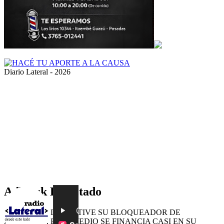
Diario Lateral - 2026
Volver
al
botón
superior
Adblock Detectado
POR FAVOR DESACTIVE SU BLOQUEADOR DE
ANUNCIOS, ESTE MEDIO SE FINANCIA CASI EN SU