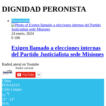
DIGNIDAD PERONISTA
Provinciales
24 enero, 2024
0
108
Exigen llamado a elecciones internas
del Partido Justicialista sede Misiones
RadioLateral en Youtube
Clima
POSADAS
Cielo Limpio
℃
11
11º - 11º
91%