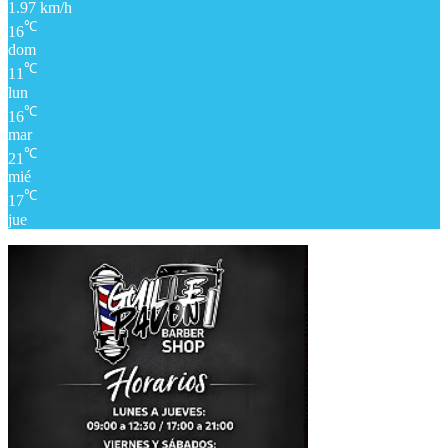
1.97 km/h
℃
16
dom
℃
11
lun
℃
16
mar
℃
21
mié
℃
17
jue