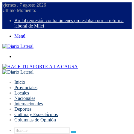
viernes , 7 agosto 2026
Último Momento:
Brutal represión contra quienes protestaban por la reforma
laboral de Milei
Menú
Buscar
Inicio
Provinciales
Locales
Nacionales
Internacionales
Deportes
Cultura y Espectáculos
Columnas de Opinión
Buscar