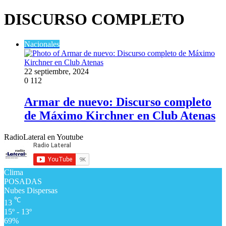
DISCURSO COMPLETO
Nacionales
22 septiembre, 2024
0
112
Armar de nuevo: Discurso completo
de Máximo Kirchner en Club Atenas
RadioLateral en Youtube
Clima
POSADAS
Nubes Dispersas
℃
13
15º - 13º
69%