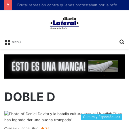
Brutal represión contra quienes protestaban por la reforma laboral de Milei
B
Menú
DOBLE D
Cultura y Espectáculos
26 julio, 2026
0
73