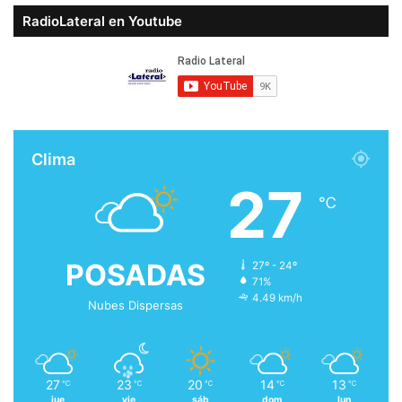
RadioLateral en Youtube
Clima
27
℃
POSADAS
27º - 24º
71%
4.49 km/h
Nubes Dispersas
27
23
20
14
13
℃
℃
℃
℃
℃
jue
vie
sáb
dom
lun