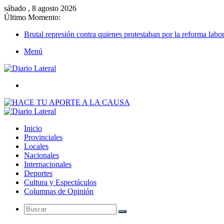
sábado , 8 agosto 2026
Último Momento:
Brutal represión contra quienes protestaban por la reforma labor
Menú
Buscar
Inicio
Provinciales
Locales
Nacionales
Internacionales
Deportes
Cultura y Espectáculos
Columnas de Opinión
Buscar