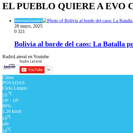
EL PUEBLO QUIERE A EVO
Internacionales
28 mayo, 2025
0
321
Bolivia al borde del caos: La Batalla 
RadioLateral en Youtube
Clima
POSADAS
Cielo Limpio
℃
10
19º - 10º
86%
1.26 km/h
℃
19
sáb
℃
18