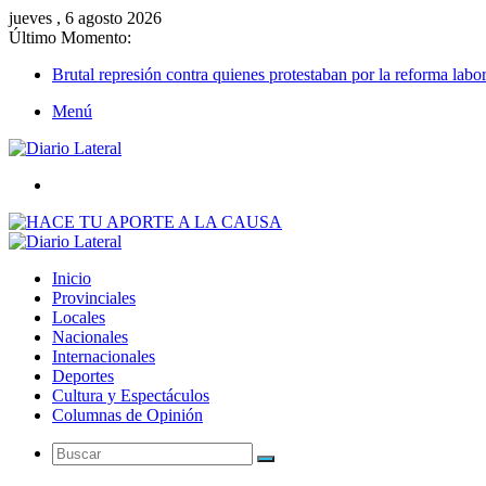
jueves , 6 agosto 2026
Último Momento:
Brutal represión contra quienes protestaban por la reforma labor
Menú
Buscar
Inicio
Provinciales
Locales
Nacionales
Internacionales
Deportes
Cultura y Espectáculos
Columnas de Opinión
Buscar