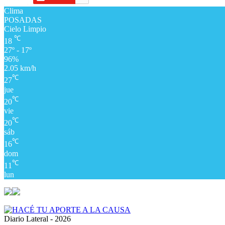
Clima
POSADAS
Cielo Limpio
℃
18
27º - 17º
96%
2.05 km/h
℃
27
jue
℃
20
vie
℃
20
sáb
℃
16
dom
℃
11
lun
Diario Lateral - 2026