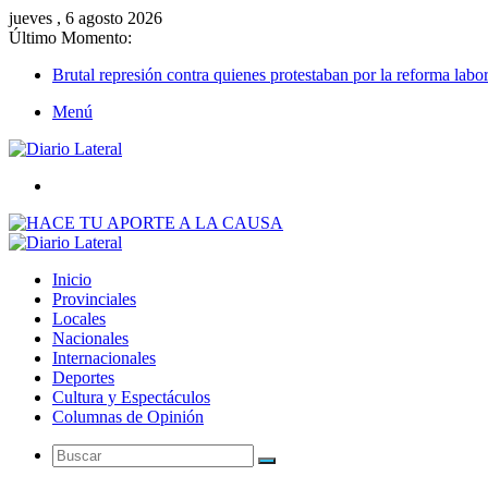
jueves , 6 agosto 2026
Último Momento:
Brutal represión contra quienes protestaban por la reforma labor
Menú
Buscar
Inicio
Provinciales
Locales
Nacionales
Internacionales
Deportes
Cultura y Espectáculos
Columnas de Opinión
Buscar