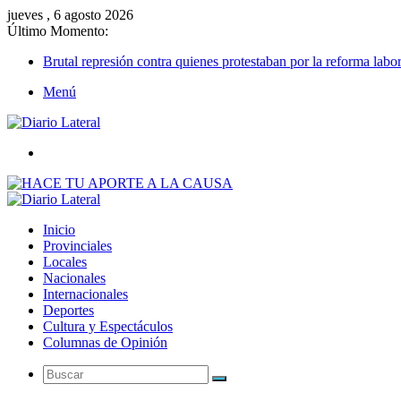
jueves , 6 agosto 2026
Último Momento:
Brutal represión contra quienes protestaban por la reforma labor
Menú
Buscar
Inicio
Provinciales
Locales
Nacionales
Internacionales
Deportes
Cultura y Espectáculos
Columnas de Opinión
Buscar