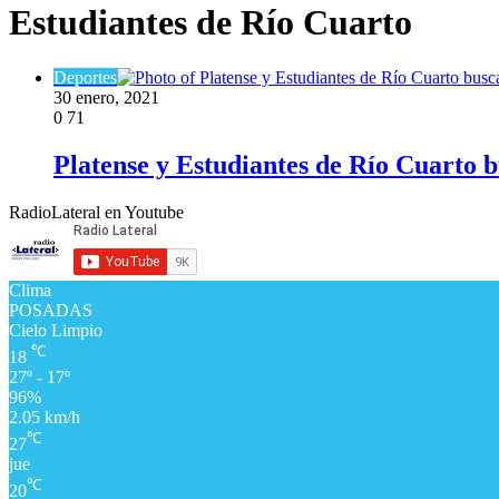
Estudiantes de Río Cuarto
Deportes
30 enero, 2021
0
71
Platense y Estudiantes de Río Cuarto 
RadioLateral en Youtube
Clima
POSADAS
Cielo Limpio
℃
18
27º - 17º
96%
2.05 km/h
℃
27
jue
℃
20