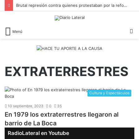
Brutal represión contra quienes protestaban por la reforma laboral de Milei
B
Menú
EXTRATERRESTRES
Cultura y Espectáculos
10 septiembre, 2023
0
35
En 1979 los extraterrestres llegaron al
barrio de La Boca
RadioLateral en Youtube