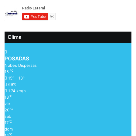
Clima
POSADAS
Nubes Dispersas
℃
15
15º - 13º
69%
1.74 km/h
℃
13
vie
℃
20
sáb
℃
17
dom
℃
14