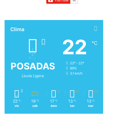
Clima
22
℃
POSADAS
22º - 22º
89%
3.1 km/h
Lluvia Ligera
22
19
17
13
13
℃
℃
℃
℃
℃
vie
sáb
dom
lun
mar