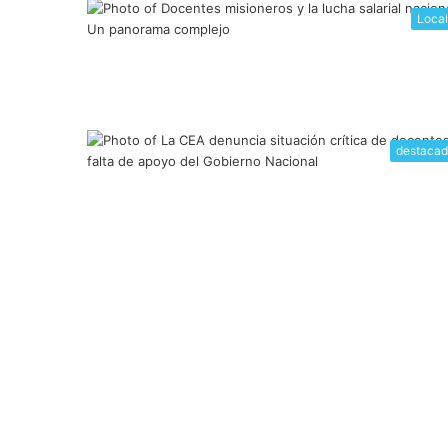
Loca
destacad