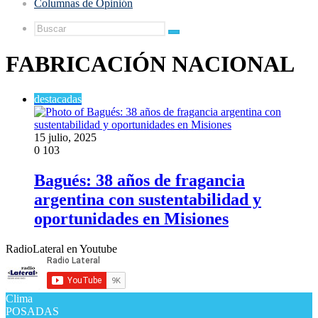
Columnas de Opinión
Buscar
FABRICACIÓN NACIONAL
destacadas
15 julio, 2025
0
103
Bagués: 38 años de fragancia
argentina con sustentabilidad y
oportunidades en Misiones
RadioLateral en Youtube
Clima
POSADAS