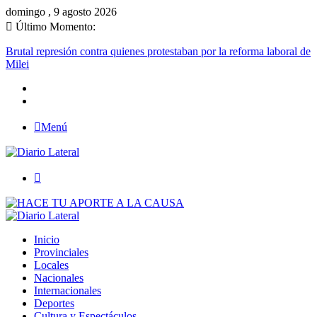
domingo , 9 agosto 2026
Último Momento:
Brutal represión contra quienes protestaban por la reforma laboral de
Milei
Menú
Buscar
Inicio
Provinciales
Locales
Nacionales
Internacionales
Deportes
Cultura y Espectáculos