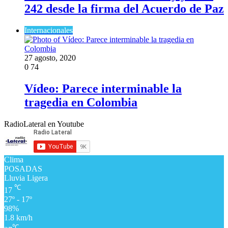
242 desde la firma del Acuerdo de Paz
Internacionales
27 agosto, 2020
0
74
Vídeo: Parece interminable la
tragedia en Colombia
RadioLateral en Youtube
Clima
POSADAS
Lluvia Ligera
℃
17
27º - 17º
98%
1.8 km/h
℃