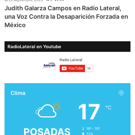
Judith Galarza Campos en Radio Lateral,
una Voz Contra la Desaparición Forzada en
México
RadioLateral en Youtube
Clima
17
℃
POSADAS
19º - 15º
72%