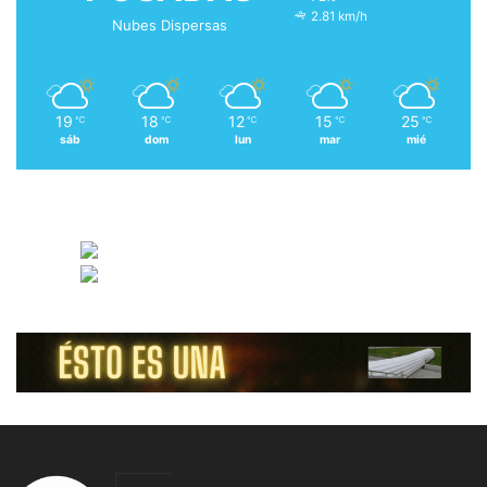
2.81 km/h
Nubes Dispersas
19
18
12
15
25
℃
℃
℃
℃
℃
sáb
dom
lun
mar
mié