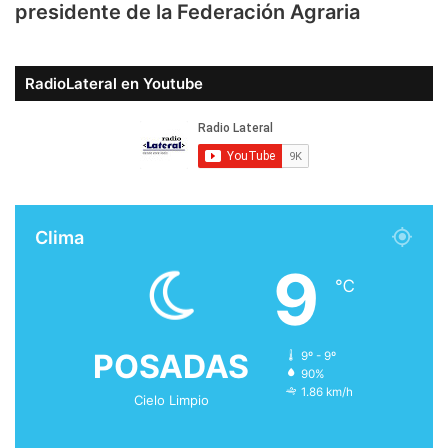
presidente de la Federación Agraria
RadioLateral en Youtube
Clima
9
℃
POSADAS
9º - 9º
90%
1.86 km/h
Cielo Limpio