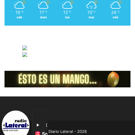
19
17
12
15
24
℃
℃
℃
℃
℃
sáb
dom
lun
mar
mié
Diario Lateral - 2026