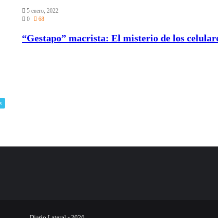
5 enero, 2022
0
68
“Gestapo” macrista: El misterio de los celula
s
Diario Lateral - 2026