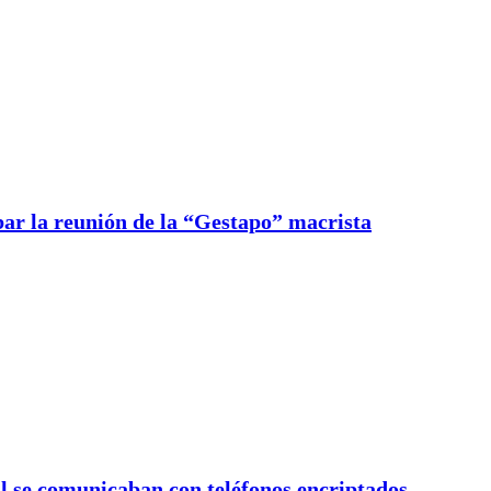
bar la reunión de la “Gestapo” macrista
al se comunicaban con teléfonos encriptados