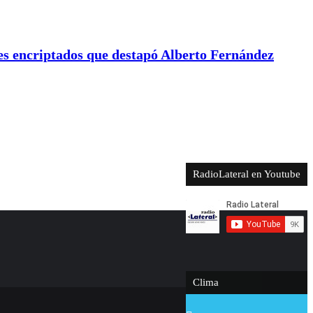
res encriptados que destapó Alberto Fernández
RadioLateral en Youtube
Clima