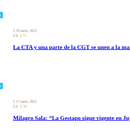
s
19 enero, 2022
0
71
La CTA y una parte de la CGT se unen a la ma
s
17 enero, 2022
0
76
Milagro Sala: “La Gestapo sigue vigente en J