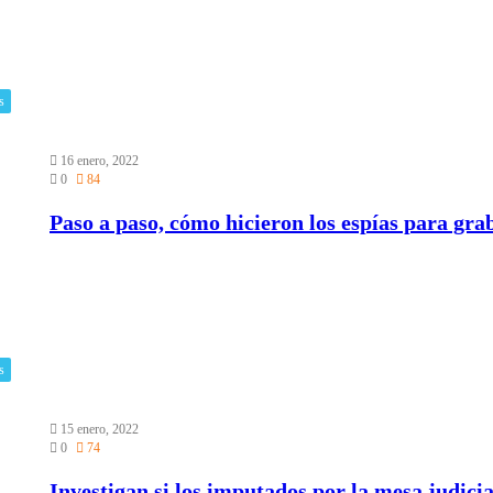
s
16 enero, 2022
0
84
Paso a paso, cómo hicieron los espías para gra
s
15 enero, 2022
0
74
Investigan si los imputados por la mesa judici