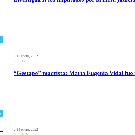
s
12 enero, 2022
0
75
“Gestapo” macrista: María Eugenia Vidal fue i
s
11 enero, 2022
0
71