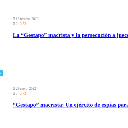
12 febrero, 2022
0
72
La “Gestapo” macrista y la persecución a juec
s
23 enero, 2022
0
72
“Gestapo” macrista: Un ejército de espías para 