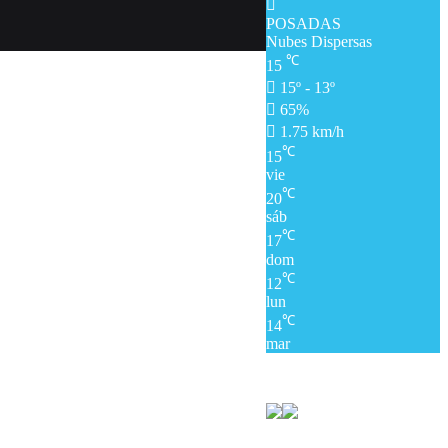
POSADAS
Nubes Dispersas
℃
15
15º - 13º
65%
1.75 km/h
℃
15
vie
℃
20
sáb
℃
17
dom
℃
12
lun
℃
14
mar