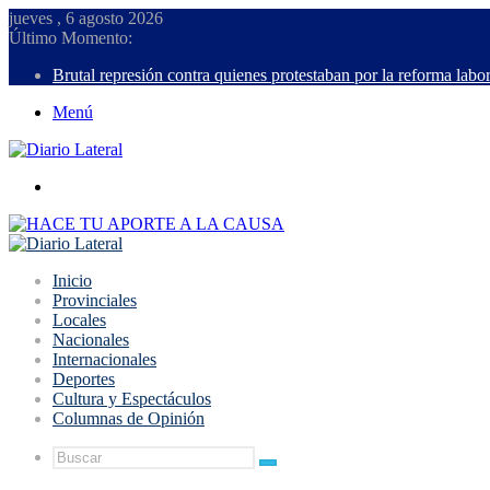
jueves , 6 agosto 2026
Último Momento:
Brutal represión contra quienes protestaban por la reforma labor
Menú
Buscar
Inicio
Provinciales
Locales
Nacionales
Internacionales
Deportes
Cultura y Espectáculos
Columnas de Opinión
Buscar