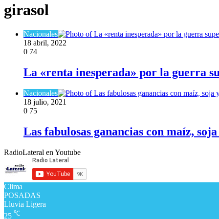
girasol
Nacionales
18 abril, 2022
0
74
La «renta inesperada» por la guerra su
Nacionales
18 julio, 2021
0
75
Las fabulosas ganancias con maíz, soja
RadioLateral en Youtube
Clima
POSADAS
Lluvia Ligera
℃
25